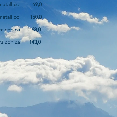
etallico 69,0
tallico 150,0
a conica 68,0
a conica 143,0