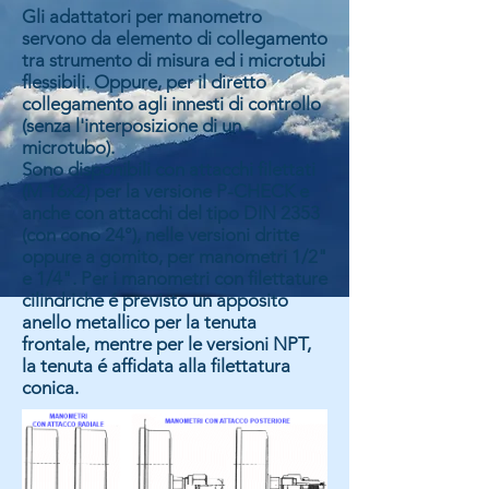
Gli adattatori per manometro
servono da elemento di collegamento
tra strumento di misura ed i microtubi
flessibili. Oppure, per il diretto
collegamento agli innesti di controllo
(senza l'interposizione di un
microtubo).
Sono disponibili con attacchi filettati
(M 16x2) per la versione P-CHECK e
anche con attacchi del tipo DIN 2353
(con cono 24°), nelle versioni dritte
oppure a gomito, per manometri 1/2"
e 1/4". Per i manometri con filettature
cilindriche é previsto un apposito
anello metallico per la tenuta
frontale, mentre per le versioni NPT,
la tenuta é affidata alla filettatura
conica.