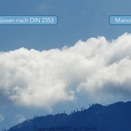
üssen nach DIN 2353
Manom
Copyright RAICO srl / GmbH