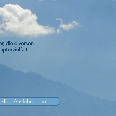
, die diversen
ptervielfalt.
nklige Ausführungen