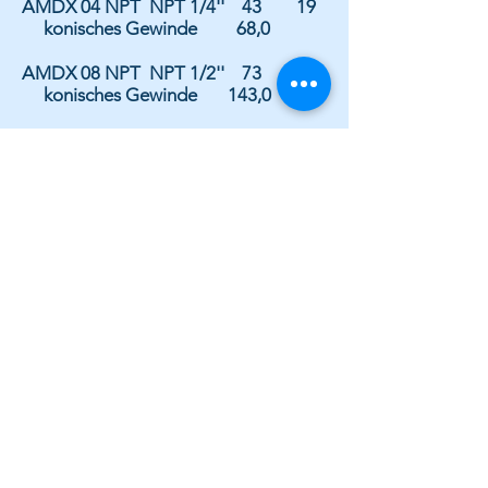
AMDX 04 NPT
NPT 1/4''
43 19
konisches Gewinde
68,0
AMDX 08 NPT
NPT 1/2''
73 27
konisches Gewinde
143,0
Manometer-
Direktanschlüs
se
Copyright RAICO srl / GmbH
P.IVA / MwSt.Nr. / VAT number: IT
03007020211