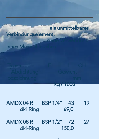
als unmittelbares
Verbindungselement,
ohne Verwendung
eines Messschlauches
Typen - F L CH
A
bdichtung
Gewicht
bezeichnung mm
Kg / 1000
AMDX 04 R BSP 1/4'' 43 19
d
ki-Ring
69,0
AMDX 08 R
BSP 1/2'' 72 27
dki-Ring
150,0